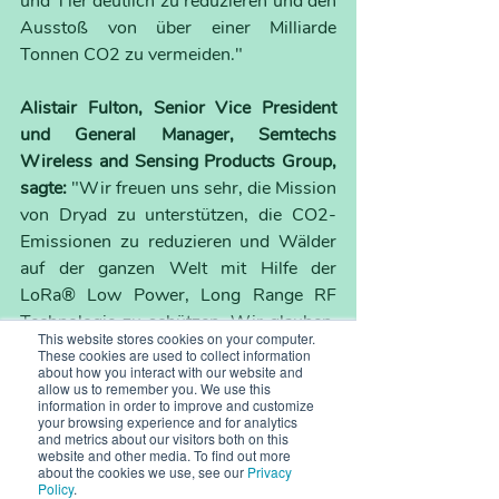
und Tier deutlich zu reduzieren und den 
Ausstoß von über einer Milliarde 
Tonnen CO2 zu vermeiden."
Alistair Fulton, Senior Vice President 
und General Manager, Semtechs 
Wireless and Sensing Products Group, 
sagte:
 "Wir freuen uns sehr, die Mission 
von Dryad zu unterstützen, die CO2-
Emissionen zu reduzieren und Wälder 
auf der ganzen Welt mit Hilfe der 
LoRa® Low Power, Long Range RF 
Technologie zu schützen. Wir glauben, 
This website stores cookies on your computer.
dass Technologielösungen wie die 
These cookies are used to collect information
about how you interact with our website and
Umweltsensornetzwerke von Dryad für 
allow us to remember you. We use this
die Schaffung eines intelligenteren, 
information in order to improve and customize
your browsing experience and for analytics
nachhaltigeren Planeten entscheidend 
and metrics about our visitors both on this
sind."
website and other media. To find out more
about the cookies we use, see our
Privacy
Policy
.