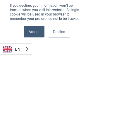
If you decline, your information won’t be
tracked when you visit this website. A single
cookie will be used in your browser to
remember your preference not to be tracked.
Accept
Decline
EN
Recent Posts
See All