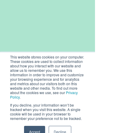
This website stores cookies on your computer.
These cookies are used to collect information
about how you interact with our website and
allow us to remember you. We use this
information in order to improve and customize
your browsing experience and for analytics
and metrics about our visitors both on this
website and other media. To find out more
about the cookies we use, see our
Privacy
Policy
.
If you decline, your information won’t be
tracked when you visit this website. A single
cookie will be used in your browser to
remember your preference not to be tracked.
© 2026, Dryad Networks GmbH,
Eisenbahnstr. 37, 16225 Eberswalde, Germany
Dryad Networks
Dryad Launch
Accept
Decline