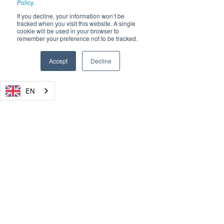
Policy
.
If you decline, your information won’t be
tracked when you visit this website. A single
cookie will be used in your browser to
remember your preference not to be tracked.
Accept
Decline
EN
© 2026, Dryad Networks GmbH,
Eisenbahnstr. 37, 16225 Eberswalde, Germany
Dryad Networks
Dryad Launch
info@dryad.net
Reaches XPRIZE
4-Pro Silvanet 
Wildfire Finals
Sensor, Setti
Germany:
+49 (160) 9549 8178
Milestone,
Standard in Ul
USA: + 1-855-DRYADUS /
(855) 379-2387
Demonstrating
Fire Detection