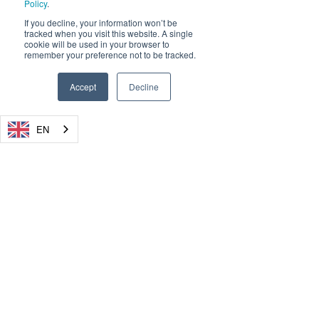
Policy
.
If you decline, your information won’t be
tracked when you visit this website. A single
cookie will be used in your browser to
remember your preference not to be tracked.
Accept
Decline
EN
© 2026, Dryad Networks GmbH,
Eisenbahnstr. 37, 16225 Eberswalde, Germany
Dryad Networks
Dryad Launch
info@dryad.net
Reaches XPRIZE
4-Pro Silvanet 
Wildfire Finals
Sensor, Setti
Germany:
+49 (160) 9549 8178
Milestone,
Standard in Ul
USA: + 1-855-DRYADUS /
(855) 379-2387
Demonstrating
Fire Detection